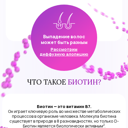
Выпадение волос
может быть разным
Рассмотрим
диффузную алопецию
ЧТО ТАКОЕ
БИОТИН?
Биотин — это витамин B7.
Он играет ключевую роль во множестве метаболических
процессов в организме человека. Молекула биотина
существует в природе в 8 разновидностях, но только D-
2
Биотин является биологически активным
.