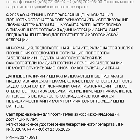
по телефонам: +7 (495) 721-36-97,
+ 7 (495) 702-95-03. Также вы можете
задать интересующий вас вопрос о препарате.
©
2026
АО «АКРИХИН» ВСЕ ПРАВА ЗАЩИЩЕНЫ. КОМПАНИЯ
ПОЛНОСТЬЮ ОТВЕЧАЕТ ЗА СОДЕРЖИМОЕ САЙТА. ИСПОЛЬЗОВАНИЕ
ЛЮБЫХ МАТЕРИАЛОВ И ДАННЫХ САЙТА РАЗРЕШАЕТСЯ ТОЛЬКО
С ПИСЬМЕННОГО СОГЛАСИЯ АДМИНИСТРАЦИИ САЙТА. САЙТ
ПРЕДНАЗНАЧЕН ТОЛЬКО ДЛЯ ПОСЕТИТЕЛЕЙ ИЗ РОССИЙСКОЙ
ФЕДЕРАЦИИ.
ИНФОРМАЦИЯ, ПРЕДСТАВЛЕННАЯ НА САЙТЕ, РАЗМЕЩАЕТСЯ В ЦЕЛЯХ
ПОВЫШЕНИЯ ОСВЕДОМЛЕННОСТИ ПАЦИЕНТОВ О СВОЕМ
ЗАБОЛЕВАНИИ И НЕ ДОЛЖНА ИСПОЛЬЗОВАТЬСЯ ДЛЯ
САМОСТОЯТЕЛЬНОЙ ДИАГНОСТИКИ И ЛЕЧЕНИЯ ЗАБОЛЕВАНИЙ,
НЕ МОЖЕТ СЛУЖИТЬ ЗАМЕНОЙ ОЧНОЙ КОНСУЛЬТАЦИИ ВРАЧА.
ДАННЫЕ О НАЛИЧИИ И ЦЕНАХ НА ЛЕКАРСТВЕННЫЕ ПРЕПАРАТЫ
ПРЕДОСТАВЛЯЮТСЯ АПТЕКАМИ, КОТОРЫЕ НЕСУТ ОТВЕТСТВЕННОСТЬ
ЗА ДОСТОВЕРНОСТЬ ИНФОРМАЦИИ. ОРГАНИЗАТОР АКЦИИ НЕ НЕСЕТ
ОТВЕТСТВЕННОСТИ ЗА СОДЕРЖАНИЕ ПУБЛИКУЕМЫХ ПРАЙС-ЛИСТОВ
АПТЕК. ЦЕНЫ В БЛОКЕ «ЦЕНЫ СО СКИДКОЙ» ОБНОВЛЯЮТСЯ
НЕ В РЕЖИМЕ ОНЛАЙН И МОГУТ ОТЛИЧАТЬСЯ ОТ ТЕКУЩЕЙ ЦЕНЫ
В АПТЕКЕ.
Сайт предназначен для посетителей из Российской Федерации,
достигших 18 лет.
Регистрационное удостоверение лекарственного препарата: ЛП-
№(002640)-(РГ-RU) от 23.05.2025
РИМ—
2024-0591