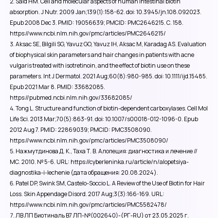
Said HM. Cell and molecular aspects of human intestinal biotin
absorption. J Nutr. 2009 Jan;139(1):158-62. doi: 10.3945/jn.108.092023.
Epub 2008 Dec 3. PMID: 19056639; PMCID: PMC2646215. С. 158.
https://www.ncbi.nlm.nih.gov/pmc/articles/PMC2646215/
Aksac SE, Bilgili SG, Yavuz GO, Yavuz IH, Aksac M, Karadag AS. Evaluation
of biophysical skin parameters and hair changes in patients with acne
vulgaris treated with isotretinoin, and the effect of biotin use on these
parameters. Int J Dermatol. 2021 Aug;60(8):980-985. doi: 10.1111/ijd.15485.
Epub 2021 Mar 8. PMID: 33682085.
https://pubmed.ncbi.nlm.nih.gov/33682085/
Tong L. Structure and function of biotin-dependent carboxylases. Cell Mol
Life Sci. 2013 Mar;70(5):863-91. doi: 10.1007/s00018-012-1096-0. Epub
2012 Aug 7. PMID: 22869039; PMCID: PMC3508090.
https://www.ncbi.nlm.nih.gov/pmc/articles/PMC3508090/
Нажмутдинова Д. К., Таха Т. В. Алопеция: диагностика и лечение //
МС. 2010. № 5-6. URL: https://cyberleninka.ru/article/n/alopetsiya-
diagnostika-i-lechenie (дата обращения: 20.08.2024).
Patel DP, Swink SM, Castelo-Soccio L. A Review of the Use of Biotin for Hair
Loss. Skin Appendage Disord. 2017 Aug;3(3):166-169. URL:
https://www.ncbi.nlm.nih.gov/pmc/articles/PMC5582478/
ЛВ ЛП Биотиналь В7 ЛП-№(002640)-(РГ-RU) от 23.05.2025 г.