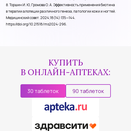
Торшин И. Ю, Громова О. А. Эффективность применения биотина
в терапии алопеции различного генеза, патологии кожи и ногтей.
Медицинский совет. 2024;18(14):135—144.
https://doi.org/10.21518/ms2024-296.
КУПИТЬ
В ОНЛАЙН-АПТЕКАХ:
30 таблеток
90 таблеток