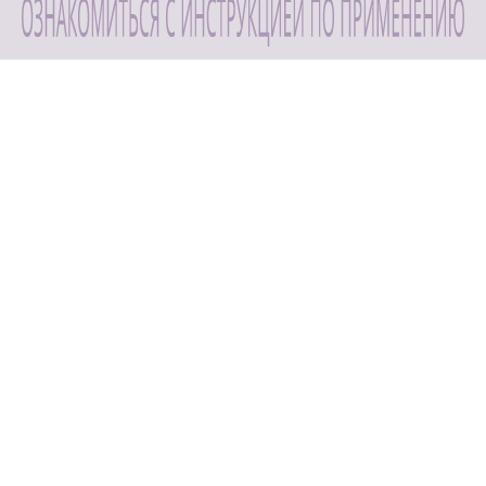
ДРУГИЕ СТАТЬИ
Почему при похудении
выпадают волосы, и как биотин
помогает решать проблему
Как связаны диеты, препараты и выпадение волос при