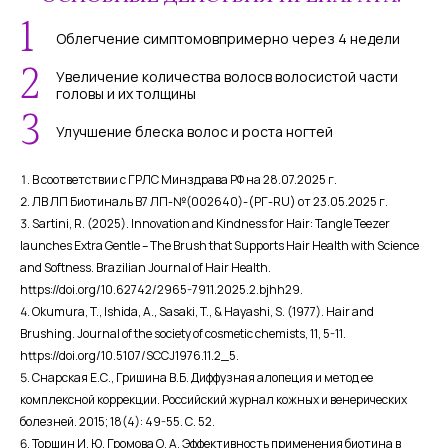
1
Облегчение симптомов
примерно через 4 недели
2
Увеличение количества волос
в волосистой части
головы и их толщины
3
Улучшение блеска волос
и роста ногтей
В соответствии с ГРЛС Минздрава РФ на 28.07.2025 г.
ЛВ ЛП Биотиналь В7 ЛП-№(002640)-(РГ-RU) от 23.05.2025 г.
Sartini, R. (2025). Innovation and Kindness for Hair: Tangle Teezer
launches Extra Gentle – The Brush that Supports Hair Health with Science
and Softness. Brazilian Journal of Hair Health.
https://doi.org/10.62742/2965-7911.2025.2.bjhh29
.
Okumura, T., Ishida, A., Sasaki, T., & Hayashi, S. (1977). Hair and
Brushing. Journal of the society of cosmetic chemists, 11, 5-11.
https://doi.org/10.5107/SCCJ1976.11.2_5
.
Снарская Е.С., Гришина В.Б. Диффузная алопеция и метод ее
комплексной коррекции. Российский журнал кожных и венерических
болезней. 2015; 18(4): 49-55. С. 52.
Торшин И. Ю, Громова О. А. Эффективность применения биотина в