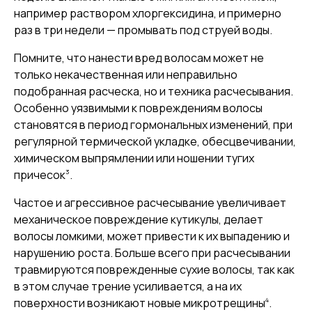
например раствором хлоргексидина, и примерно
раз в три недели — промывать под струей воды.
Помните, что нанести вред волосам может не
только некачественная или неправильно
подобранная расческа, но и техника расчесывания.
Особенно уязвимыми к повреждениям волосы
становятся в период гормональных изменений, при
регулярной термической укладке, обесцвечивании,
химическом выпрямлении или ношении тугих
3
причесок
.
Частое и агрессивное расчесывание увеличивает
механическое повреждение кутикулы, делает
волосы ломкими, может привести к их выпадению и
нарушению роста. Больше всего при расчесывании
травмируются поврежденные сухие волосы, так как
в этом случае трение усиливается, а на их
4
поверхности возникают новые микротрещины
.