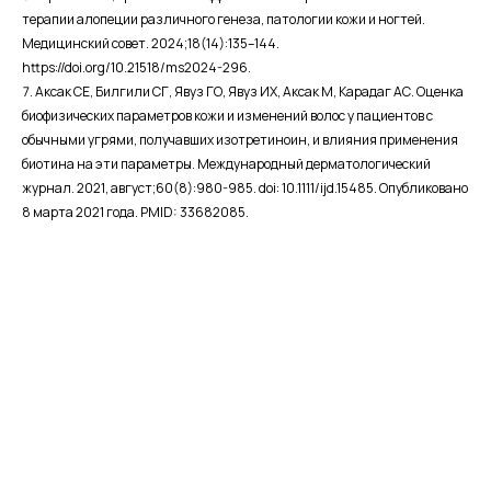
терапии алопеции различного генеза, патологии кожи и ногтей.
Медицинский совет. 2024;18(14):135–144.
https://doi.org/10.21518/ms2024-296
.
Аксак СЕ, Билгили СГ, Явуз ГО, Явуз ИХ, Аксак М, Карадаг АС. Оценка
биофизических параметров кожи и изменений волос у пациентов с
обычными угрями, получавших изотретиноин, и влияния применения
биотина на эти параметры. Международный дерматологический
журнал. 2021, август;60(8):980-985. doi: 10.1111/ijd.15485. Опубликовано
8 марта 2021 года. PMID: 33682085.