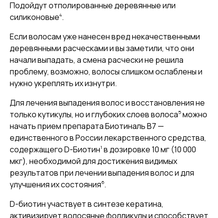
Подойдут отполированные деревянные или
4
силиконовые
.
Если волосам уже нанесен вред некачественными
деревянными расческами и вы заметили, что они
начали выпадать, а смена расчески не решила
проблему, возможно, волосы слишком ослаблены и
нужно укреплять их изнутри.
Для лечения выпадения волос и восстановления не
5
только кутикулы, но и глубоких слоев волоса
можно
начать прием препарата Биотиналь B7 —
единственного в России лекарственного средства,
1
содержащего D-Биотин
в дозировке 10 мг (10 000
мкг), необходимой для достижения видимых
результатов при лечении выпадения волос и для
6
улучшения их состояния
.
D-биотин участвует в синтезе кератина,
активизирует волосяные фолликулы и способствует