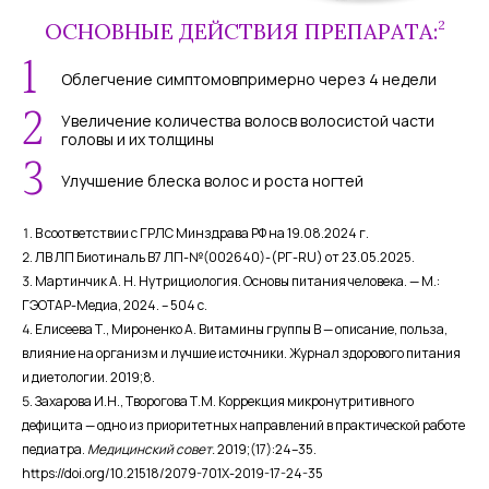
2
ОСНОВНЫЕ ДЕЙСТВИЯ ПРЕПАРАТА:
1
Облегчение симптомов
примерно через 4 недели
2
Увеличение количества волос
в волосистой части
головы и их толщины
3
Улучшение блеска волос
и роста ногтей
В соответствии с ГРЛС Минздрава РФ на 19.08.2024 г.
ЛВ ЛП Биотиналь В7 ЛП-№(002640)-(РГ-RU) от 23.05.2025.
Мартинчик А. Н. Нутрициология. Основы питания человека. — М.:
ГЭОТАР-Медиа, 2024. – 504 с.
Елисеева Т., Мироненко А. Витамины группы В — описание, польза,
влияние на организм и лучшие источники. Журнал здорового питания
и диетологии. 2019;8.
Захарова И.Н., Творогова Т.М. Коррекция микронутритивного
дефицита — одно из приоритетных направлений в практической работе
педиатра.
Медицинский совет.
2019;(17):24–35.
https://doi.org/10.21518/2079-701X-2019-17-24-35