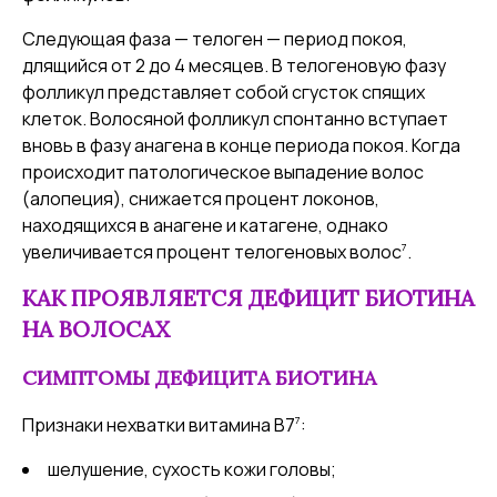
Следующая фаза — телоген — период покоя,
длящийся от 2 до 4 месяцев. В телогеновую фазу
фолликул представляет собой сгусток спящих
клеток. Волосяной фолликул спонтанно вступает
вновь в фазу анагена в конце периода покоя. Когда
происходит патологическое выпадение волос
(алопеция), снижается процент локонов,
находящихся в анагене и катагене, однако
7
увеличивается процент телогеновых волос
.
КАК ПРОЯВЛЯЕТСЯ ДЕФИЦИТ БИОТИНА
НА ВОЛОСАХ
СИМПТОМЫ ДЕФИЦИТА БИОТИНА
7
Признаки нехватки витамина В7
:
шелушение, сухость кожи головы;