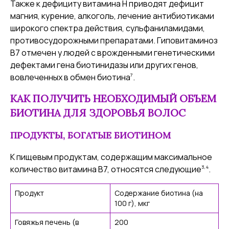
Также к дефициту витамина Н приводят дефицит
магния, курение, алкоголь, лечение антибиотиками
широкого спектра действия, сульфаниламидами,
противосудорожными препаратами. Гиповитаминоз
В7 отмечен у людей с врожденными генетическими
дефектами гена биотинидазы или других генов,
7
вовлеченных в обмен биотина
.
КАК ПОЛУЧИТЬ НЕОБХОДИМЫЙ ОБЪЕМ
БИОТИНА ДЛЯ ЗДОРОВЬЯ ВОЛОС
ПРОДУКТЫ, БОГАТЫЕ БИОТИНОМ
К пищевым продуктам, содержащим максимальное
3,4
количество витамина В7, относятся следующие
.
Продукт
Содержание биотина (на
100 г), мкг
Говяжья печень (в
200