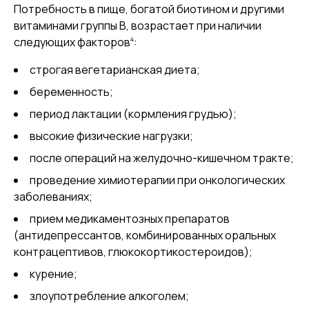
Потребность в пище, богатой биотином и другими
витаминами группы В, возрастает при наличии
4
следующих факторов
:
строгая вегетарианская диета;
беременность;
период лактации (кормления грудью);
высокие физические нагрузки;
после операций на желудочно-кишечном тракте;
проведение химиотерапии при онкологических
заболеваниях;
прием медикаментозных препаратов
(антидепрессантов, комбинированных оральных
контрацептивов, глюкокортикостероидов);
курение;
злоупотребление алкоголем;