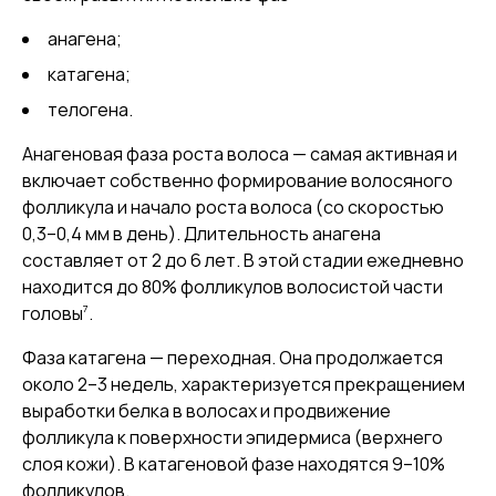
анагена;
катагена;
телогена.
Анагеновая фаза роста волоса — самая активная и
включает собственно формирование волосяного
фолликула и начало роста волоса (со скоростью
0,3–0,4 мм в день). Длительность анагена
составляет от 2 до 6 лет. В этой стадии ежедневно
находится до 80% фолликулов волосистой части
7
головы
.
Фаза катагена — переходная. Она продолжается
около 2–3 недель, характеризуется прекращением
выработки белка в волосах и продвижение
фолликула к поверхности эпидермиса (верхнего
слоя кожи). В катагеновой фазе находятся 9–10%
фолликулов.