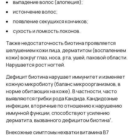
выпадение волос (алопеция);
истончение волос;
появление секущихся кончиков;
сухость и ломкость локонов.
Также недостаточность биотина проявляется
шелушением кожи лица, дерматитом (воспалением
кожи) вокруг глаз, носа, рта, ушей, паховой области.
Нарушается рост ногтей.
Дефицит биотина нарушает иммунитет и изменяет
кожную микробиоту (баланс микроорганизмов, в
норме обитающих на коже). В частности, часто
выявляются грибки рода Кандида. Кандидозные
инфекции, вторичные по отношению к нарушению
иммунной функции, способствуют усилению
7
дерматита, вызванного дефицитом биотина
.
Внекожные симптомы нехватки витамина В7