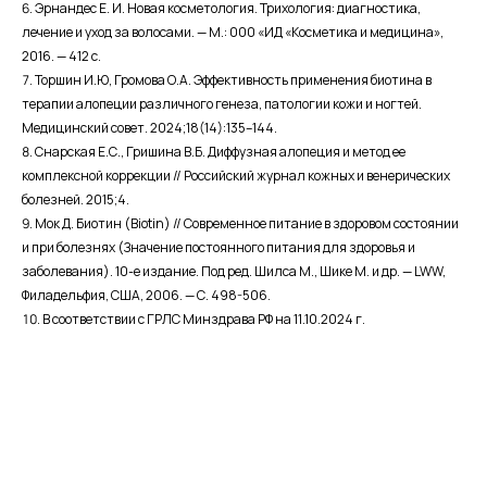
Эрнандес Е. И. Новая косметология. Трихология: диагностика,
лечение и уход за волосами. — М.: 000 «ИД «Косметика и медицина»,
2016. — 412 с.
Торшин И.Ю, Громова О.А. Эффективность применения биотина в
терапии алопеции различного генеза, патологии кожи и ногтей.
Медицинский совет. 2024;18(14):135–144.
Снарская Е.С., Гришина В.Б. Диффузная алопеция и метод ее
комплексной коррекции // Российский журнал кожных и венерических
болезней. 2015;4.
Мок Д. Биотин (Biotin) // Современное питание в здоровом состоянии
и при болезнях (Значение постоянного питания для здоровья и
заболевания). 10-е издание. Под ред. Шилса М., Шике М. и др. — LWW,
Филадельфия, США, 2006. — С. 498-506.
В соответствии с ГРЛС Минздрава РФ на 11.10.2024 г.