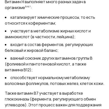
Витамин Н выполняет много разных задач в
5,6,7
организме
:
катализирует химические процессы, то есть
относится к коферментам;
участвует в метаболизме жирных кислот и
аминокислот (в частности, лейцина);
входит в состав ферментов, регулирующих
белковый и жировой баланс;
важный союзник других витаминов группы В
(фолиевой и пантотеновой кислот, а также
витамина В12);
способствует нормальному метаболизму
волосяных фолликулов, потовых желез, клеток кожи.
Также витамин В7 участвует в выработке
глюкокиназы (фермента, регулирующего обмен
углеводов). Этот процесс важен для поддержания