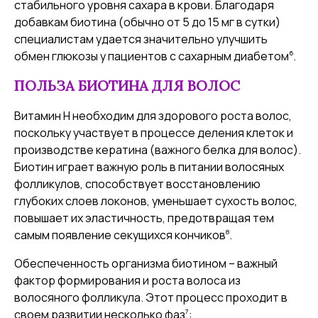
стабильного уровня сахара в крови. Благодаря
добавкам биотина (обычно от 5 до 15 мг в сутки)
специалистам удается значительно улучшить
6
обмен глюкозы у пациентов с сахарным диабетом
.
ПОЛЬЗА БИОТИНА ДЛЯ ВОЛОС
Витамин Н необходим для здорового роста волос,
поскольку участвует в процессе деления клеток и
производстве кератина (важного белка для волос).
Биотин играет важную роль в питании волосяных
фолликулов, способствует восстановлению
глубоких слоев локонов, уменьшает сухость волос,
повышает их эластичность, предотвращая тем
8
самым появление секущихся кончиков
.
Обеспеченность организма биотином – важный
фактор формирования и роста волоса из
волосяного фолликула. Этот процесс проходит в
7
своем развитии несколько фаз
: