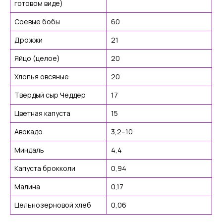
готовом виде)
Соевые бобы
60
Дрожжи
21
Яйцо (целое)
20
Хлопья овсяные
20
Твердый сыр Чеддер
17
Цветная капуста
15
Авокадо
3,2–10
Миндаль
4,4
Капуста брокколи
0,94
Малина
0,17
Цельнозерновой хлеб
0,06