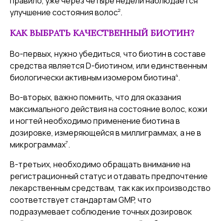
правило, уже через четыре недели наблюдается
2
улучшение состояния волос
.
КАК ВЫБРАТЬ КАЧЕСТВЕННЫЙ БИОТИН?
Во-первых, нужно убедиться, что биотин в составе
средства является D-биотином, или единственным
4
биологически активным изомером биотина
.
Во-вторых, важно помнить, что для оказания
максимального действия на состояние волос, кожи
и ногтей необходимо применение биотина в
дозировке, измеряющейся в миллиграммах, а не в
7
микрограммах
.
В-третьих, необходимо обращать внимание на
регистрационный статус и отдавать предпочтение
лекарственным средствам, так как их производство
соответствует стандартам GMP, что
подразумевает соблюдение точных дозировок