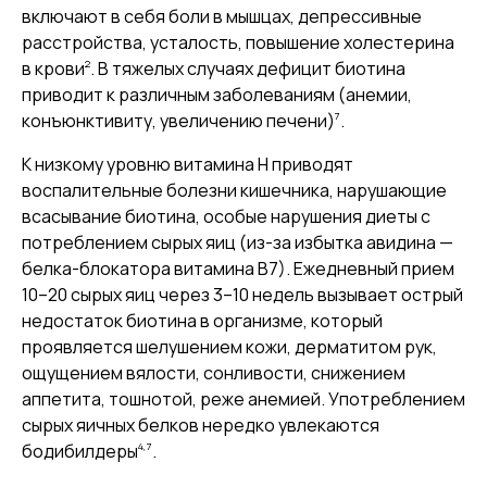
включают в себя боли в мышцах, депрессивные
расстройства, усталость, повышение холестерина
2
в крови
. В тяжелых случаях дефицит биотина
приводит к различным заболеваниям (анемии,
7
конъюнктивиту, увеличению печени)
.
К низкому уровню витамина Н приводят
воспалительные болезни кишечника, нарушающие
всасывание биотина, особые нарушения диеты с
потреблением сырых яиц (из-за избытка авидина —
белка-блокатора витамина В7). Ежедневный прием
10–20 сырых яиц через 3–10 недель вызывает острый
недостаток биотина в организме, который
проявляется шелушением кожи, дерматитом рук,
ощущением вялости, сонливости, снижением
аппетита, тошнотой, реже анемией. Употреблением
сырых яичных белков нередко увлекаются
4,7
бодибилдеры
.